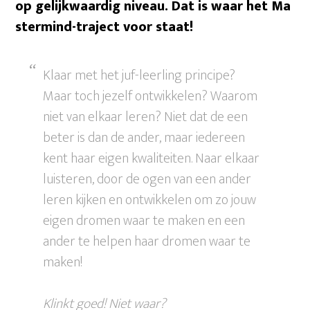
op gelijkwaardig niveau. Dat is waar het Ma
stermind-traject voor staat!
Klaar met het juf-leerling principe?
Maar toch jezelf ontwikkelen? Waarom
niet van elkaar leren? Niet dat de een
beter is dan de ander, maar iedereen
kent haar eigen kwaliteiten. Naar elkaar
luisteren, door de ogen van een ander
leren kijken en ontwikkelen om zo jouw
eigen dromen waar te maken en een
ander te helpen haar dromen waar te
maken!
Klinkt goed! Niet waar?