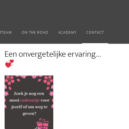
MTEAM
ON THE ROAD
ACADEMY
CONTACT
Primaire
Een onvergetelijke ervaring…
Sidebar