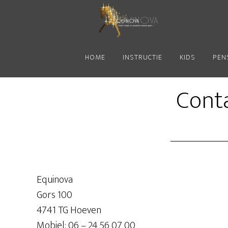
Door
Spring
Spring
naar
naar
naar
de
de
de
hoofd
eerste
voettekst
HOME
INSTRUCTIE
KIDS
PEN
inhoud
sidebar
Cont
Equinova
Gors 100
4741 TG Hoeven
Mobiel: 06 – 24 56 07 00