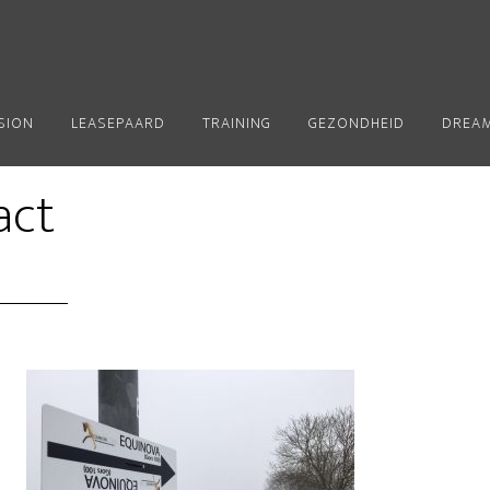
SION
LEASEPAARD
TRAINING
GEZONDHEID
DREA
act