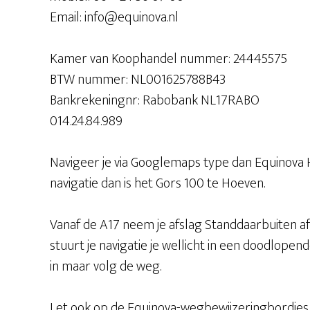
Email: info@equinova.nl
Kamer van Koophandel nummer: 24445575
BTW nummer: NL001625788B43
Bankrekeningnr: Rabobank NL17RABO
014.24.84.989
Navigeer je via Googlemaps type dan Equinova H
navigatie dan is het Gors 100 te Hoeven.
Vanaf de A17 neem je afslag Standdaarbuiten afr
stuurt je navigatie je wellicht in een doodlopen
in maar volg de weg.
Let ook op de Equinova-wegbewijzeringbordjes