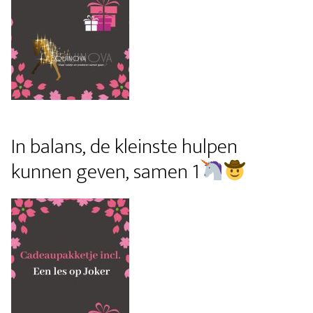
In balans, de kleinste hulpen
kunnen geven, samen 1