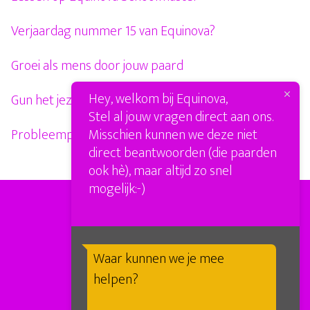
Verjaardag nummer 15 van Equinova?
Groei als mens door jouw paard
Hey, welkom bij Equinova,
Gun het jezelf!
Stel al jouw vragen direct aan ons.
Misschien kunnen we deze niet
Probleempaarden
direct beantwoorden (die paarden
ook hè), maar altijd zo snel
mogelijk:-)
Waar kunnen we je mee
helpen?