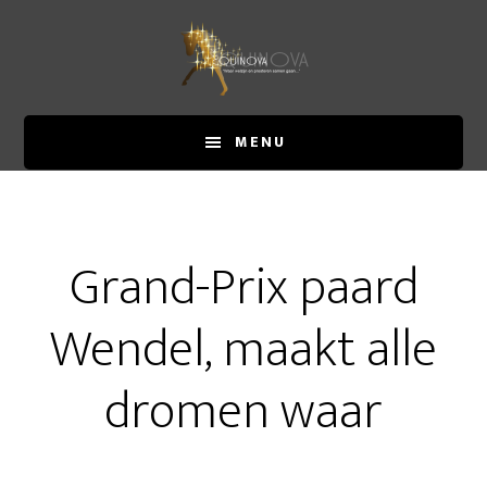
Door
Spring
Spring
naar
naar
naar
de
de
de
hoofd
eerste
voettekst
inhoud
sidebar
MENU
Grand-Prix paard
Wendel, maakt alle
dromen waar