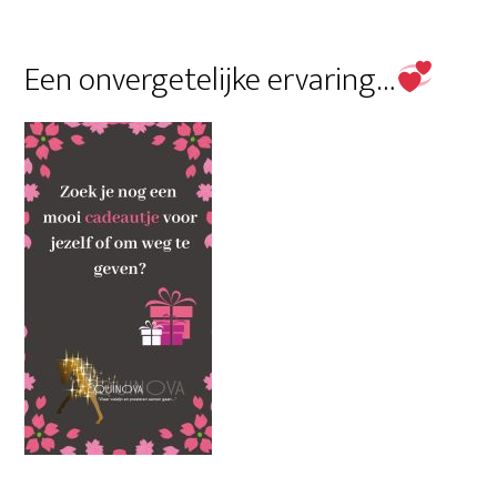
Primaire
Een onvergetelijke ervaring…
Sidebar